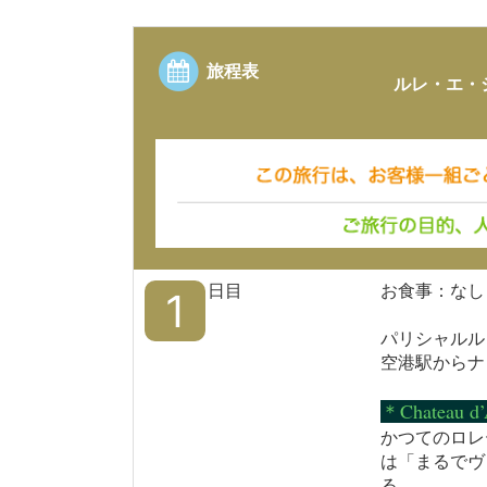
旅程表
ルレ・エ・
日目
お食事：なし
1
パリシャルル
空港駅からナ
＊Chatea
かつてのロレ
は「まるでヴ
る。