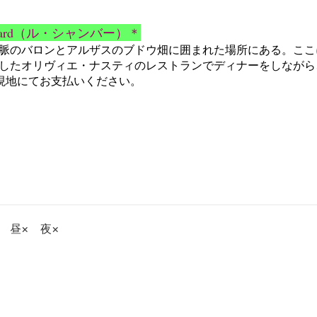
mbard（ル・シャンバー）＊
脈のバロンとアルザスのブドウ畑に囲まれた場所にある。ここに来
したオリヴィエ・ナスティのレストランでディナーをしながら
現地にてお支払いください。
 昼× 夜×