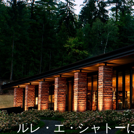
ルレ・エ・シャトーに泊まる フランス極上の
フランスの最も美しい村を巡る旅
航空宇宙関連ツアー（エアバス工場見学・航空
フランスde習い事
コルシカ島 地中海に浮かぶフランスの秘境
自分で創る旅
(完全オーダーメイド旅)
ルレ・エ・シャトー