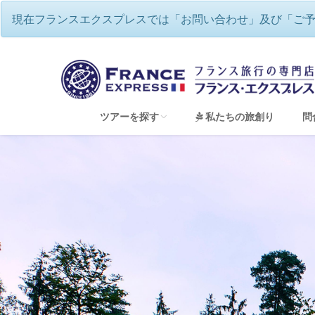
現在フランスエクスプレスでは「お問い合わせ」及び「ご
フランスエクスプレス
/
ルレ・エ・シ
ツアーを探す
私たちの旅創り
問
すべてのツアーを見る
フランスワインツアー・ワイナリー巡り
フランスハネムーン（新婚旅行）＆ウェディン
フランス地方巡り 専用車チャーターツアー
童話の世界のような美しい街並み アルザス
ゆったり、優雅にフランス・リバークルーズ