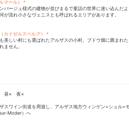
（コルマール）＊
ンバージュ様式の建物が並びまるで童話の世界に迷い込んだよ
河が流れ小さなヴェニスとも呼ばれるエリアがあります。
berg（カイゼルスベルグ）＊
も美しい村にも選ばれたアルザスの小村。ブドウ畑に囲まれた
れません。
 昼× 夜×
ザスワイン街道を周遊し、アルザス地方ウィンゲン=シュル=
sur-Moder）へ