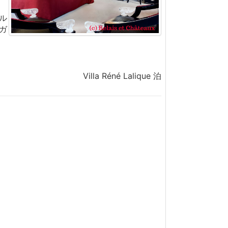
ル
ガ
Villa Réné Lalique 泊