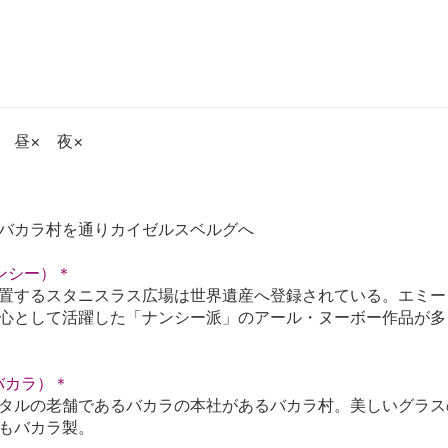
 昼× 夜×
バカラ村を通りカイゼルスベルグへ
ナンシー）＊
置するスタニスラス広場は世界遺産へ登録されている。エミー
心として活躍した「ナンシー派」のアール・ヌーボー作品が多
t（バカラ）＊
タルの老舗であるバカラの本社があるバカラ村。美しいグラス
もバカラ製。