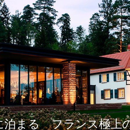
癒し旅
ショー）
に泊まる フランス極上