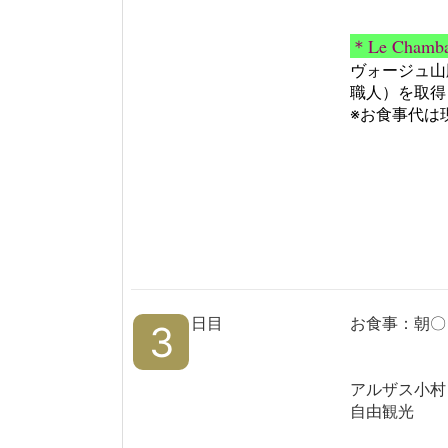
＊Le Cha
ヴォージュ山
職人）を取得
※お食事代は
日目
お食事：朝〇
3
アルザス小村
自由観光