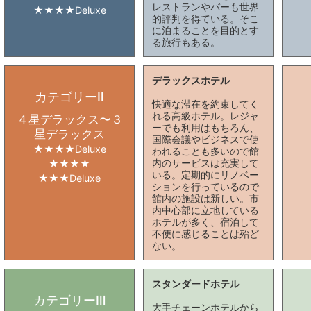
レストランやバーも世界
★★★★Deluxe
的評判を得ている。そこ
に泊まることを目的とす
る旅行もある。
デラックスホテル
カテゴリーⅡ
快適な滞在を約束してく
れる高級ホテル。レジャ
４星デラックス〜３
ーでも利用はもちろん、
星デラックス
国際会議やビジネスで使
★★★★Deluxe
われることも多いので館
内のサービスは充実して
★★★★
いる。定期的にリノベー
★★★Deluxe
ションを行っているので
館内の施設は新しい。市
内中心部に立地している
ホテルが多く、宿泊して
不便に感じることは殆ど
ない。
スタンダードホテル
カテゴリーⅢ
大手チェーンホテルから