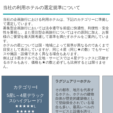
当社の利用ホテルの選定規準について
当社の企画旅行における利用ホテルは、下記のカテゴリーに準拠し
て選定しています。
募集型企画旅行においては法令遵守を前提に快適性、利便性・安全
性を重視し、また受注型企画旅行についてはその原則に加え、お客
様のご要望を最大限考慮して基準を満たすホテルをご案内していま
す。
ホテルの星については国・地域によって規準が異なるのであくまで
目安として表示していますが、同じ４星（同じ★の数）でもサービ
スや施設・設備で大きく異なる場合もあります。
例えば３星ホテルでも立地・サービスでは４星デラックスに匹敵す
るホテルもあり、価格も★の数と必ずしも比例するとは限りませ
ん。
ラグジュアリーホテル
カテゴリーⅠ
その都市、地方を代表す
るホテル。ホテルの建物
5星L～4星デラック
自体が歴史的建築物とし
ス(ハイグレード)
て登録保全されている場
★★★★★L
合も多い。最高レベルの
サービスと設備を誇り、
★★★★★