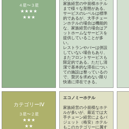
家族経営の中規模ホテル
４星〜３星
まで様々な形態がある。
★★★★
サービスのレベルは標準
★★★
的であるが、大手チェー
ンホテルの場合は機能的
な、家族経営の場合はア
ットホームなサービスを
提供していることが多
い。
レストランやバーは併設
していない場合もあり、
またフロントサービスも
限定的である。ただし清
潔で基本的な滞在につい
ての施設は整っているの
で、贅沢を求めない限り
快適に滞在できる。
エコノミーホテル
カテゴリーⅣ
家族経営の小規模なホテ
ルが多いが、最近では大
３星〜２星
手チェーン経営によるバ
★★★
ジェット（格安）ホテル
★★
もこのカテゴリーに属す