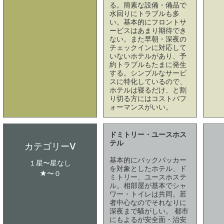
る。簡素な設備・備品で
水回りにトラブルも多
い。基本的にフロントサ
ービスはあまり期待でき
ない。また早朝・深夜の
チェックインに対応して
いないホテルがあり、予
約トラブルもたまに発生
する。シンプルなサービ
スに特化しているので、
ホテルは寝るだけ、と割
り切る方にはコストパフ
ォーマンスがいい。
ドミトリー・ユースホス
テル
カテゴリーⅤ
基本的にバックパッカー
１星〜星なし
を対象としたホテル、ド
★〜０
ミトリー、ユースホステ
ル。相部屋が基本でシャ
ワー・トイレは共同。若
者中心なのでそれなりに
深夜まで騒がしい。 都市
にもよるが安全面・治安