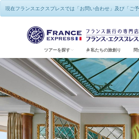
現在フランスエクスプレスでは「お問い合わせ」及び「ご
フランスエクスプレス
/
ルレ・エ・シ
ツアーを探す
私たちの旅創り
問
すべてのツアーを見る
フランスワインツアー・ワイナリー巡り
フランスハネムーン（新婚旅行）＆ウェディン
フランス地方巡り 専用車チャーターツアー
童話の世界のような美しい街並み アルザス
ゆったり、優雅にフランス・リバークルーズ