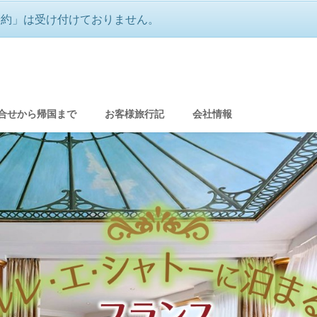
予約」は受け付けておりません。
ャトーに泊まる フランス極上の癒し旅
合せから帰国まで
お客様旅行記
会社情報
グ