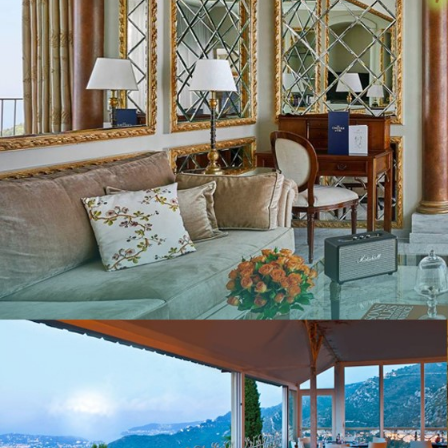
ルレ・エ・シャトーに泊まる フランス極上の
フランスの最も美しい村を巡る旅
航空宇宙関連ツアー（エアバス工場見学・航空
フランスde習い事
コルシカ島 地中海に浮かぶフランスの秘境
自分で創る旅
(完全オーダーメイド旅)