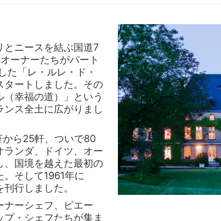
リとニースを結ぶ国道7
のオーナーたちがパート
設した「レ・ルレ・ド・
スタートしました。その
ル（幸福の道）」という
ランス全土に広がりまし
軒から25軒、ついで80
オランダ、ドイツ、オー
し、国境を越えた最初の
。そして1961年に
を刊行しました。
ーナーシェフ、ピエー
ップ・シェフたちが集ま