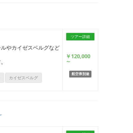
ツアー詳細
ールやカイゼスベルグなど
￥120,000
～
す。
航空券別途
ル
カイゼスベルグ
～