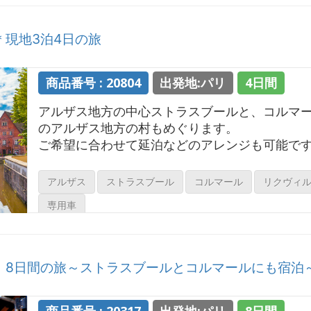
現地3泊4日の旅
商品番号 : 20804
出発地:パリ
4日間
アルザス地方の中心ストラスブールと、コルマ
のアルザス地方の村もめぐります。
ご希望に合わせて延泊などのアレンジも可能で
アルザス
ストラスブール
コルマール
リクヴィ
専用車
8日間の旅～ストラスブールとコルマールにも宿泊