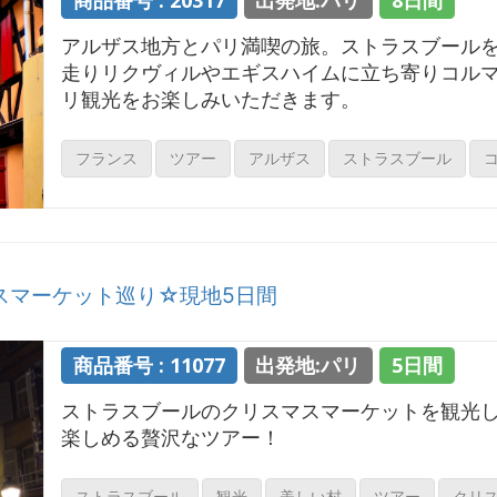
商品番号 : 20317
出発地:パリ
8日間
アルザス地方とパリ満喫の旅。ストラスブール
走りリクヴィルやエギスハイムに立ち寄りコル
リ観光をお楽しみいただきます。
フランス
ツアー
アルザス
ストラスブール
マーケット巡り☆現地5日間
商品番号 : 11077
出発地:パリ
5日間
ストラスブールのクリスマスマーケットを観光
楽しめる贅沢なツアー！
ストラスブール
観光
美しい村
ツアー
クリ