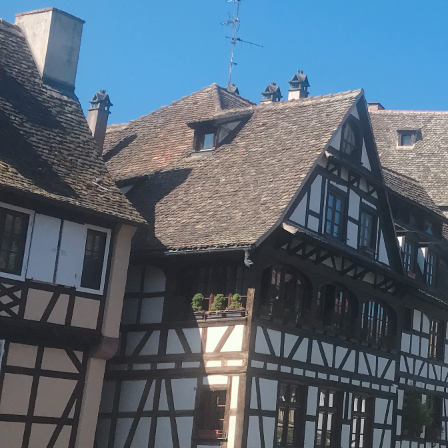
ルレ・エ・シャトーに泊まる フランス極上の
フランスの最も美しい村を巡る旅
航空宇宙関連ツアー（エアバス工場見学・航空
フランスde習い事
コルシカ島 地中海に浮かぶフランスの秘境
自分で創る旅
(完全オーダーメイド旅)