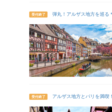
弾丸！アルザス地方を巡る＊
受付終了
アルザス地方とパリを満喫！
受付終了