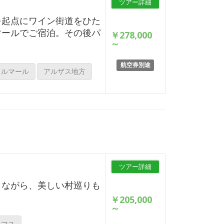
ツアー詳細
を起点にワイン街道をひた
マールでご宿泊。その後パ
￥278,000
～
航空券別途
コルマール
アルザス地方
ツアー詳細
しながら、美しい村巡りも
￥205,000
～
スマス