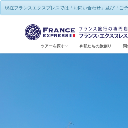
現在フランスエクスプレスでは「お問い合わせ」及び「ご
フランスエクスプレス
/
童話の世界の
ツアーを探す
私たちの旅創り
問
すべてのツアーを見る
フランスワインツアー・ワイナリー巡り
フランスハネムーン（新婚旅行）＆ウェディン
フランス地方巡り 専用車チャーターツアー
童話の世界のような美しい街並み アルザス
ゆったり、優雅にフランス・リバークルーズ