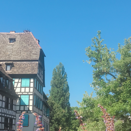
癒し旅
ショー）