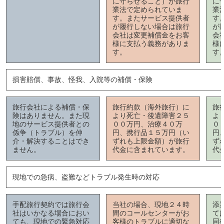
に守らせること）が旅行
に
業法で定められていま
業
す。またサービス提供者
す
が履行しない場合は旅行
が
会社は変更補償金をお客
会
様に支払う義務がありま
様
す。
す
損害賠償、事故、怪我、入院等の補償・保険
旅行会社による補償・保
旅行約款（海外旅行）に
旅
険はありません。また現
より死亡・後遺障害２５
よ
地のサービス提供者との
００万円、治療４０万
０
係争（トラブル）を仲
円、携行品１５万円（い
円
介・解決することはでき
ずれも上限金額）が旅行
ず
ません。
代金に含まれています。
代
現地での急病、盗難などトラブル発生時の対応
手配旅行契約では旅行会
当社の場合、現地２４時
添
社はいかなる場合におい
間のコールセンターがお
て
ても、現地での緊急対応
客様のトラブルに適切な
同