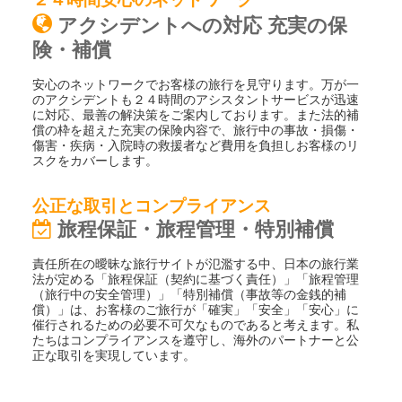
アクシデントへの対応 充実の保
険・補償
安心のネットワークでお客様の旅行を見守ります。万が一
のアクシデントも２４時間のアシスタントサービスが迅速
に対応、最善の解決策をご案内しております。また法的補
償の枠を超えた充実の保険内容で、旅行中の事故・損傷・
傷害・疾病・入院時の救援者など費用を負担しお客様のリ
スクをカバーします。
公正な取引とコンプライアンス
旅程保証・旅程管理・特別補償
責任所在の曖昧な旅行サイトが氾濫する中、日本の旅行業
法が定める「旅程保証（契約に基づく責任）」「旅程管理
（旅行中の安全管理）」「特別補償（事故等の金銭的補
償）」は、お客様のご旅行が「確実」「安全」「安心」に
催行されるための必要不可欠なものであると考えます。私
たちはコンプライアンスを遵守し、海外のパートナーと公
正な取引を実現しています。