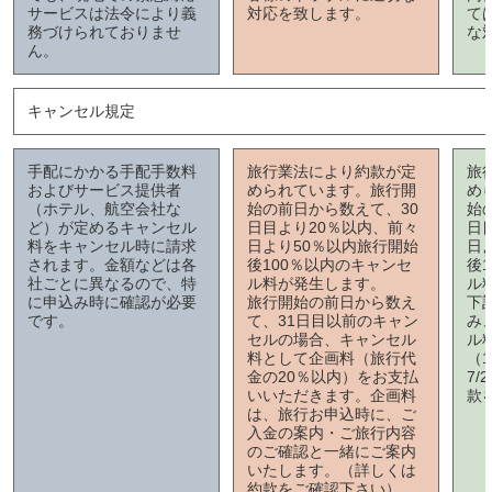
サービスは法令により義
対応を致します。
て
務づけられておりませ
な
ん。
キャンセル規定
手配にかかる手配手数料
旅行業法により約款が定
旅
およびサービス提供者
められています。旅行開
め
（ホテル、航空会社な
始の前日から数えて、30
始
ど）が定めるキャンセル
日目より20％以内、前々
日
料をキャンセル時に請求
日より50％以内旅行開始
日
されます。金額などは各
後100％以内のキャンセ
後
社ごとに異なるので、特
ル料が発生します。
ル
に申込み時に確認が必要
旅行開始の前日から数え
下
です。
て、31日目以前のキャン
み
セルの場合、キャンセル
ル
料として企画料（旅行代
（1
金の20％以内）をお支払
7/
いいただきます。企画料
款
は、旅行お申込時に、ご
入金の案内・ご旅行内容
のご確認と一緒にご案内
いたします。（詳しくは
約款をご確認下さい）