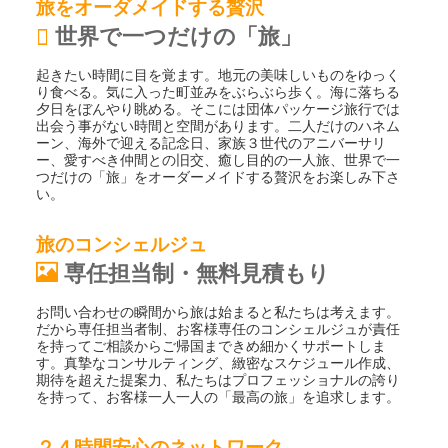
旅をオーダメイドする贅沢
世界で一つだけの「旅」
起きたい時間に目を覚ます。地元の美味しいものをゆっく
り食べる。気に入った町並みをぶらぶら歩く。海に落ちる
夕日をぼんやり眺める。そこには団体パッケージ旅行では
出会う事がない時間と空間があります。二人だけのハネム
ーン、海外で迎える記念日、家族３世代のアニバーサリ
ー、愛すべき仲間との旧交、癒し目的の一人旅、世界で一
つだけの「旅」をオーダーメイドする贅沢をお楽しみ下さ
い。
旅のコンシェルジュ
専任担当制・無料見積もり
お問い合わせの瞬間から旅は始まると私たちは考えます。
だから専任担当者制、お客様専任のコンシェルジュが責任
を持ってご相談からご帰国まできめ細かくサポートしま
す。真摯なコンサルティング、緻密なスケジュール作成、
期待を超えた提案力、私たちはプロフェッショナルの誇り
を持って、お客様一人一人の「最高の旅」を追求します。
２４時間安心のネットワーク