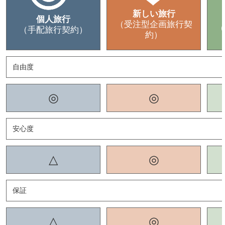
新しい旅行
個人旅行
（受注型企画旅行契
（
（手配旅行契約）
約）
自由度
◎
◎
安心度
△
◎
保証
△
◎