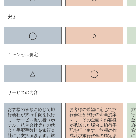
安さ
◯
○
キャンセル規定
△
◯
サービスの内容
お客様の依頼に応じて旅
お客様の希望に応じて旅
旅
行会社が旅行手配を代行
行会社が旅行の企画提案
行
し、サービス提供者（ホ
をし、その企画をお客様
金
テル、航空会社等）の代
が承諾した場合に旅行手
旅
金と手配手数料を旅行会
配を行います。旅程の作
施
社にお支払頂きます。旅
成及び旅行代金の確定ま
に