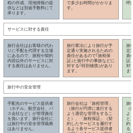
程の作成、現地情報の提
で多少お時間がかかりま
呼
供などは別途手数料にて
す。
承ります。
サービスに対する責任
旅行会社はお客様の代わ
旅行業法により旅行が予
旅
りに手配を代理する立場
定通り実施されるための
定
にあるので、旅程や契約
責任があるので｢旅程保
責
内容以外のサービスに対
証｣と旅行中の事故などに
証
する責任はありません。
対する｢特別補償｣があり
対
ます。
ま
旅行中の安全管理
手配先のサービス提供者
旅行会社は「旅程管理」
旅
（ホテル、航空会社、バ
（旅行が円滑に進行する
（
ス会社など）が管理責任
よう適切な管理をするこ
よ
を負います。旅行会社に
と）、「旅程保証」（契
と
は旅行中の安全管理義務
約したサービスを履行す
約
はありません。
るよう各サービス提供者
る