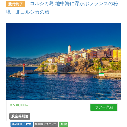
コルシカ島 地中海に浮かぶフランスの秘
受付終了
境｜北コルシカの旅
￥530,000
～
ツアー詳細
航空券別途
商品番号 : 17779
出発地:バスティア
7日間