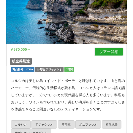
￥530,000
～
ツアー詳細
航空券別途
商品番号 : 17759
出発地:アジャクシオ
7日間
コルシカは美しい島（イル・ド・ボーテ）と呼ばれています。山と海の
ハーモニー、伝統的な生活様式が残る島。コルシカ人はフランス語で話
していますが、一方でコルシカの現代語を喋る人も多くいます。料理も
おいしく、ワインも作られており、美しい海岸を歩くことのすばらしさ
を体感できること間違いなしのデスティネーションです。
コルシカ
アジャクシオ
専用車
ボニファシオ
断崖絶壁
ナポレオン・ボナパルト