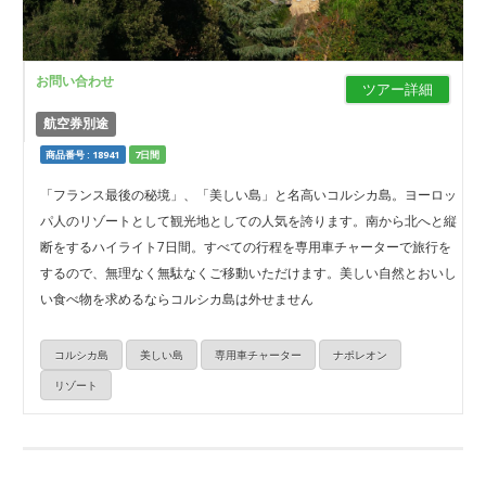
お問い合わせ
ツアー詳細
航空券別途
商品番号 : 18941
7日間
「フランス最後の秘境」、「美しい島」と名高いコルシカ島。ヨーロッ
パ人のリゾートとして観光地としての人気を誇ります。南から北へと縦
断をするハイライト7日間。すべての行程を専用車チャーターで旅行を
するので、無理なく無駄なくご移動いただけます。美しい自然とおいし
い食べ物を求めるならコルシカ島は外せません
コルシカ島
美しい島
専用車チャーター
ナポレオン
リゾート