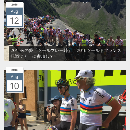
ので、ツアーバスにトイレットペーパーを用意してお...
2016
Aug
12
20年来の夢「ツールマレー峠」 2016ツールドフランス
観戦ツアーに参加して
2016
Aug
10