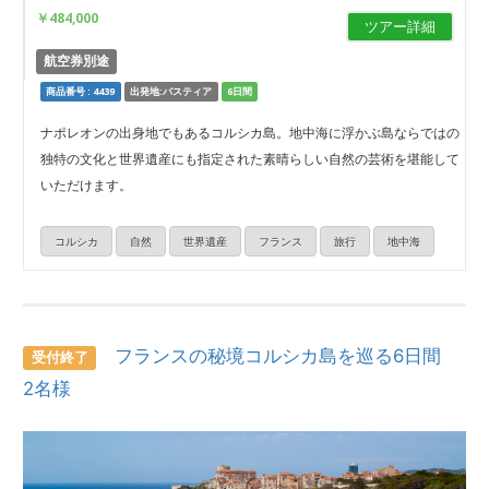
￥484,000
ツアー詳細
航空券別途
商品番号 : 4439
出発地:バスティア
6日間
ナポレオンの出身地でもあるコルシカ島。地中海に浮かぶ島ならではの
独特の文化と世界遺産にも指定された素晴らしい自然の芸術を堪能して
いただけます。
コルシカ
自然
世界遺産
フランス
旅行
地中海
フランスの秘境コルシカ島を巡る6日間
受付終了
2名様