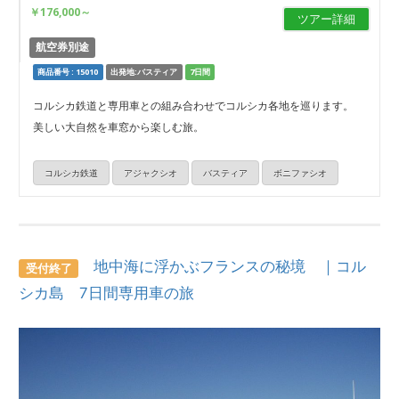
￥176,000
～
ツアー詳細
航空券別途
商品番号 : 15010
出発地:バスティア
7日間
コルシカ鉄道と専用車との組み合わせでコルシカ各地を巡ります。
美しい大自然を車窓から楽しむ旅。
コルシカ鉄道
アジャクシオ
バスティア
ボニファシオ
地中海に浮かぶフランスの秘境 ｜コル
受付終了
シカ島 7日間専用車の旅