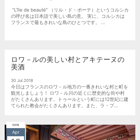
“L’île de beauté” （リル・ド・ボーテ）というコルシカ
の呼び名は日本語で美しい島の意。 実に、コルシカは
フランスで最もきれいな島のひとつです。 ...
ロワ－ルの美しい村とアキテーヌの
美酒
30 Jul.2018
今日はフランスのロワ－ル地方の一番きれいな村と町を
観光しましょう！ ロワ－ル川の近くに歴史的な街や村
がたくさんあります。トゥールという町には12世紀に建
てられた教会がたくさんあります。また、ラ・プ...
2018
Apr