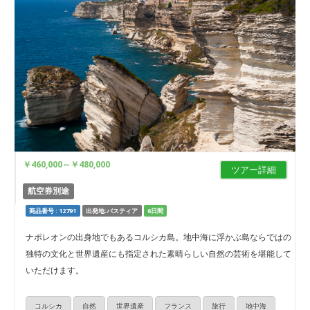
￥460,000
～
￥480,000
ツアー詳細
航空券別途
商品番号 : 12791
出発地:バスティア
6日間
ナポレオンの出身地でもあるコルシカ島。地中海に浮かぶ島ならではの
独特の文化と世界遺産にも指定された素晴らしい自然の芸術を堪能して
いただけます。
コルシカ
自然
世界遺産
フランス
旅行
地中海