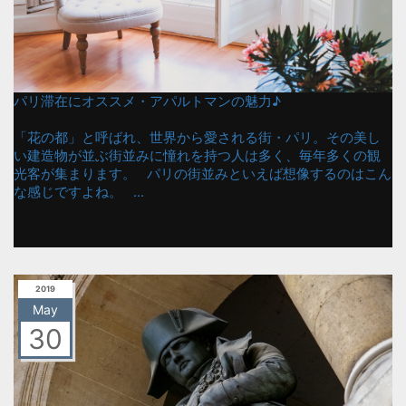
パリ滞在にオススメ・アパルトマンの魅力♪
「花の都」と呼ばれ、世界から愛される街・パリ。その美し
い建造物が並ぶ街並みに憧れを持つ人は多く、毎年多くの観
光客が集まります。 パリの街並みといえば想像するのはこん
な感じですよね。 ...
2019
May
30