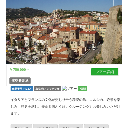
￥750,000
～
ツアー詳細
航空券別途
商品番号 : 12471
出発地:アジャクシオ
7日間
イタリアとフランスの文化が交じり合う秘境の島、コルシカ。絶景を楽
しみ、歴史を感じ、美食を味わう旅。クルージングもお楽しみいただけ
ます。