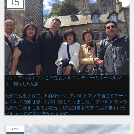
15
パリ・アパルトマンご滞在とノルマンディーのオーベルジ
ュ 仲良し6人旅
天候にも恵まれて、6泊8日 パリアパルトマンで過ごすアート
とグルメの旅は思い出深い旅となりました。 アパルトマンの
大変な手続きも全てお任せ。現地担当者の方にお出迎えいた
だき メトロの乗り方から切符の...
2016