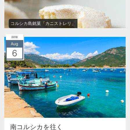
コルシカ島銘菓「カニストレリ」
2018
Aug
6
南コルシカを往く