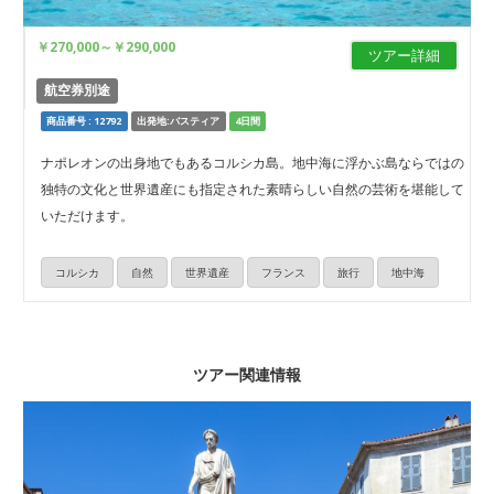
￥270,000
～
￥290,000
ツアー詳細
航空券別途
商品番号 : 12792
出発地:バスティア
4日間
ナポレオンの出身地でもあるコルシカ島。地中海に浮かぶ島ならではの
独特の文化と世界遺産にも指定された素晴らしい自然の芸術を堪能して
いただけます。
コルシカ
自然
世界遺産
フランス
旅行
地中海
ツアー関連情報