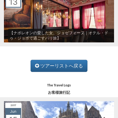
13
【ナポレオンの愛した女、ジョゼフィーヌ｜オテル・ド
ゥ・ジョボで過ごすパリ旅】
ツアーリストへ戻る
The Travel Logs
お客様旅行記
2017
Jun