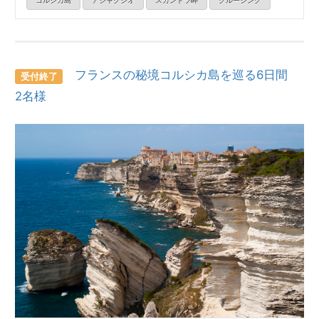
コルシカ島
アジャクシオ
スカンドラ岬
クルージング
フランスの秘境コルシカ島を巡る6日間
受付終了
2名様