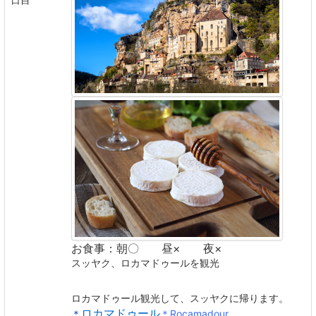
お食事：朝〇 昼× 夜×
スッヤク、ロカマドゥールを観光
ロカマドゥール観光して、スッヤクに帰ります。
ロカマドゥール
＊
＊Rocamadour