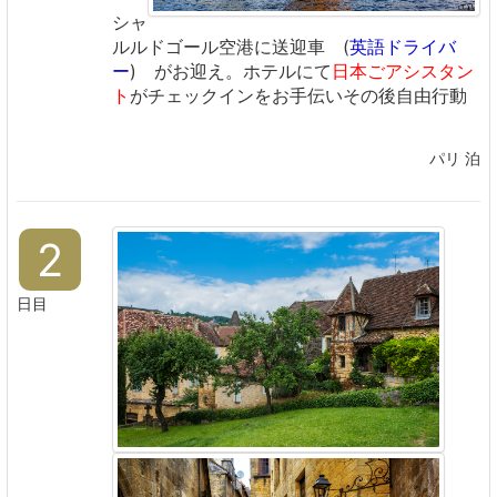
シャ
ルルドゴール空港に送迎車 (
英語ドライバ
ー
) がお迎え。
ホテルにて
日本ごアシスタン
ト
がチェックインをお手伝い
その後自由行動
パリ 泊
2
日目