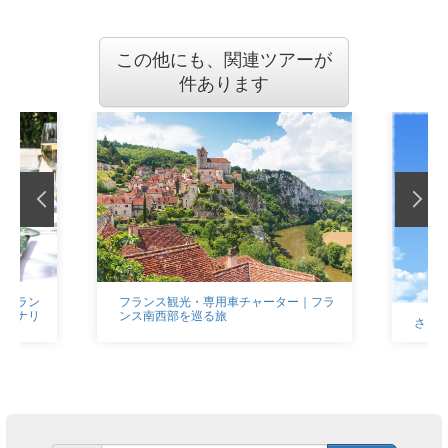
この他にも、関連ツアーが
件あります
ー｜ラン
フランス観光・専用車チャーター｜フラ
ワイナリ
ンス南西部を巡る旅
さら