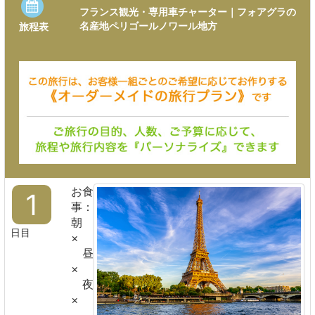
フランス観光・専用車チャーター｜フォアグラの
名産地ペリゴールノワール地方
旅程表
お食
1
事：
朝
日目
×
昼
×
夜
×