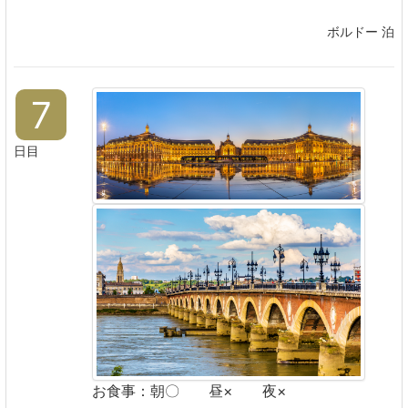
ボルドー 泊
7
日目
お食事：朝〇 昼× 夜×