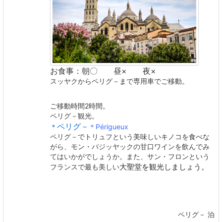
お食事：朝〇 昼× 夜×
スッヤクからペリグ－まで専用車でご移動。
ご移動時間2時間。
ペリグ－観光。
ペリグ－
＊
＊Périgueux
ペリグ－でトリュフという美味しいキノコを食べな
がら、モン・バジッヤックの甘口ワインを飲んでみ
てはいかがでしょうか。また、サン・フロンという
フランスで最も美しい
大聖堂を観光しましょう。
ペリグ－ 泊