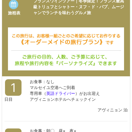
フランスワインツアー｜冬季限定！フランス最高
級トリュフとシャトー・ヌフ・ド・パプ、ムージ
ャンでランチを味わうグルメ旅
旅程表
お食事：なし
1
マルセイユ空港へご到着
専用車（
英語ドライバー
）がお出迎え
日目
アヴィニョンホテルへチェックイン
アヴィニョン 泊
お食事：朝〇 昼× 夜×