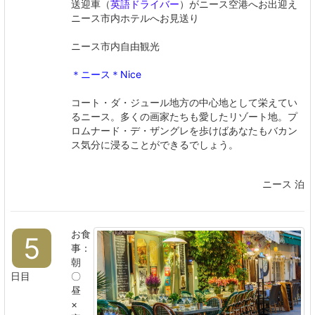
送迎車（
英語ドライバー
）がニース空港へお出迎え
ニース市内ホテルへお見送り
ニース市内自由観光
＊ニース＊Nice
コート・ダ・ジュール地方の中心地として栄えてい
るニース。多くの画家たちも愛したリゾート地。プ
ロムナード・デ・ザングレを歩けばあなたもバカン
ス気分に浸ることができるでしょう。
ニース 泊
お食
5
事：
朝
日目
〇
昼
×