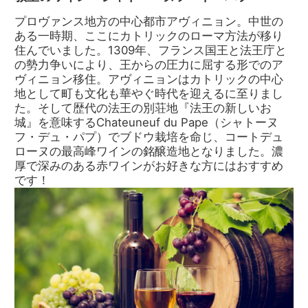
プロヴァンス地方の中心都市アヴィニョン。中世の
ある一時期、ここにカトリックのローマ方法が移り
住んでいました。1309年、フランス国王と法王庁と
の勢力争いにより、王からの圧力に屈する形でのア
ヴィニョン移住。アヴィニョンはカトリックの中心
地として町も文化も華やぐ時代を迎えるに至りまし
た。そして歴代の法王の別荘地『法王の新しいお
城』を意味するChateuneuf du Pape（シャトーヌ
フ・デュ・パプ）でブドウ栽培を命じ、コートデュ
ローヌの最高峰ワインの銘醸造地となりました。濃
厚で深みのある赤ワインがお好きな方にはおすすめ
です！