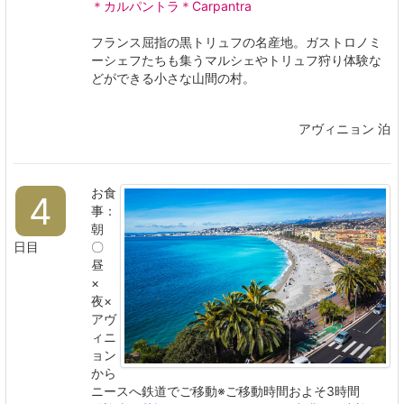
＊カルパントラ＊Carpantra
フランス屈指の黒トリュフの名産地。ガストロノミ
ーシェフたちも集うマルシェやトリュフ狩り体験な
どができる小さな山間の村。
アヴィニョン 泊
お食
4
事：
朝
日目
〇
昼
×
夜×
アヴ
ィニ
ョン
から
ニースへ鉄道でご移動※ご移動時間およそ3時間