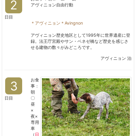
2
アヴィニョン自由行動
日目
＊アヴィニョン＊Avingnon
アヴィニョン歴史地区として1995年に世界遺産に登
録。法王庁宮殿やサン・ベネゼ橋など歴史を感じさ
せる建物の数々がみどころです。
アヴィニョン 泊
お食
3
事：
朝
日目
〇
昼
×
夜×
専用
車
（
日