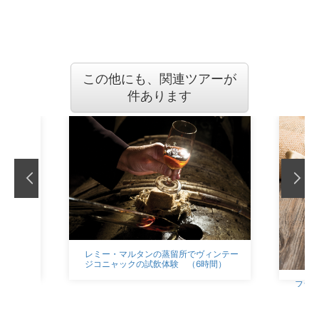
この他にも、関連ツアーが
件あります
レミー・マルタンの蒸留所でヴィンテー
ジコニャックの試飲体験 （6時間）
フラ
だけ