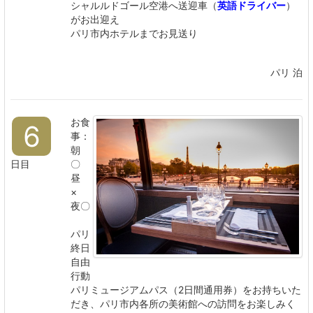
シャルルドゴール空港へ送迎車（
英語ドライバー
）
がお出迎え
パリ市内ホテルまでお見送り
パリ 泊
お食
6
事：
朝
日目
〇
昼
×
夜〇
パリ
終日
自由
行動
パリミュージアムパス（2日間通用券）をお持ちいた
だき、パリ市内各所の美術館への訪問をお楽しみく