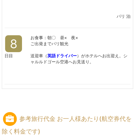
パリ 泊
お食事：朝〇 昼× 夜×
8
ご出発までパリ観光
日目
送迎車（
英語ドライバー
）がホテルへお出迎え。シ
ャルルドゴール空港へお見送り。
参考旅行代金 お一人様あたり(航空券代を
除く料金です)