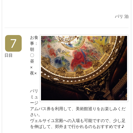
パリ 泊
お食
7
事：
朝
日目
〇
昼
×
夜×
パリ
ミュ
ージ
アムパス券を利用して、美術館巡りをお楽しみくだ
さい。
ヴェルサイユ宮殿への入場も可能ですので、少し足
を伸ばして、郊外まで行かれるのもおすすめです♪