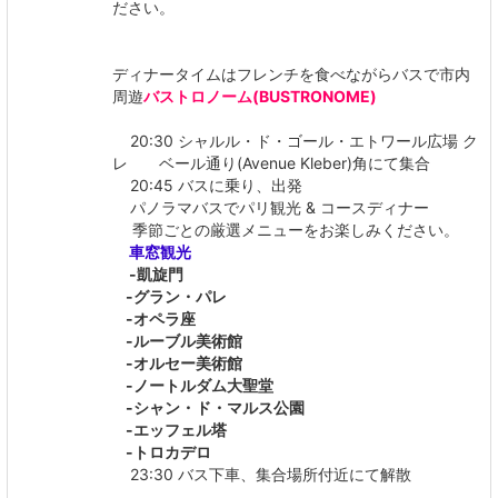
ださい。
ディナータイムはフレンチを食べながらバスで市内
周遊
バストロノーム(BUSTRONOME)
20:30 シャルル・ド・ゴール・エトワール広場 ク
レ ベール通り(Avenue Kleber)角にて集合
20:45 バスに乗り、出発
パノラマバスでパリ観光 & コースディナー
季節ごとの厳選メニューをお楽しみください。
車窓観光
-凱旋門
-グラン・パレ
-オペラ座
-ルーブル美術館
-オルセー美術館
-ノートルダム大聖堂
-シャン・ド・マルス公園
-エッフェル塔
-トロカデロ
23:30 バス下車、集合場所付近にて解散