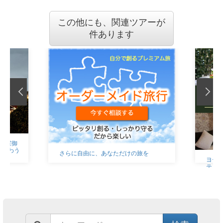
この他にも、関連ツアーが
件あります
王室御
を味わう
さらに自由に、あなただけの旅を
ヨー
テル
ジュ