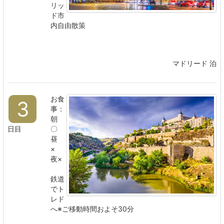
リッ
ド市
内自由散策
マドリード 泊
お食
3
事：
朝
日目
〇
昼
×
夜×
鉄道
でト
レド
へ※ご移動時間およそ30分