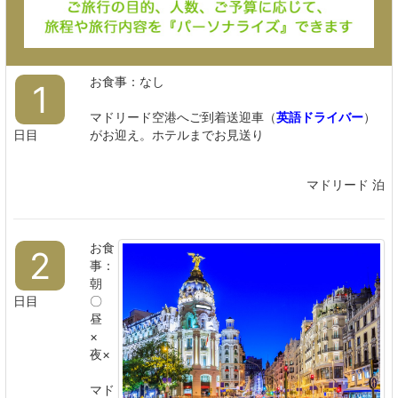
お食事：なし
1
マドリード空港へご到着送迎車（
英語ドライバー
）
日目
がお迎え。ホテルまでお見送り
マドリード 泊
お食
2
事：
朝
日目
〇
昼
×
夜×
マド