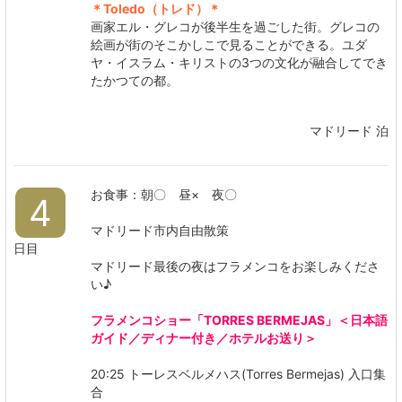
＊Toledo（トレド）＊
画家エル・グレコが後半生を過ごした街。グレコの
絵画が街のそこかしこで見ることができる。ユダ
ヤ・イスラム・キリストの3つの文化が融合してでき
たかつての都。
マドリード 泊
お食事：朝〇 昼× 夜〇
4
マドリード市内自由散策
日目
マドリード最後の夜はフラメンコをお楽しみくださ
い♪
フラメンコショー「TORRES BERMEJAS」＜日本語
ガイド／ディナー付き／ホテルお送り＞
20:25 トーレスベルメハス(Torres Bermejas) 入口集
合