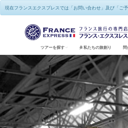
現在フランスエクスプレスでは「お問い合わせ」及び「ご
フランスエクスプレス
/
第二次世界大
ツアーを探す
私たちの旅創り
問
すべてのツアーを見る
フランスワインツアー・ワイナリー巡り
フランスハネムーン（新婚旅行）＆ウェディン
フランス地方巡り 専用車チャーターツアー
童話の世界のような美しい街並み アルザス
ゆったり、優雅にフランス・リバークルーズ