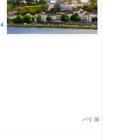
４
パリ 泊