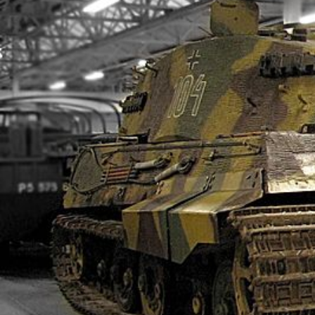
ルレ・エ・シャトーに泊まる フランス極上の
フランスの最も美しい村を巡る旅
航空宇宙関連ツアー（エアバス工場見学・航空
フランスde習い事
コルシカ島 地中海に浮かぶフランスの秘境
自分で創る旅
(完全オーダーメイド旅)