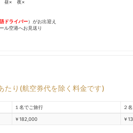
 昼× 夜×
語ドライバー
）がお出迎え
ール空港へお見送り
あたり(航空券代を除く料金です)
１名でご旅行
２名
￥182,000
￥13