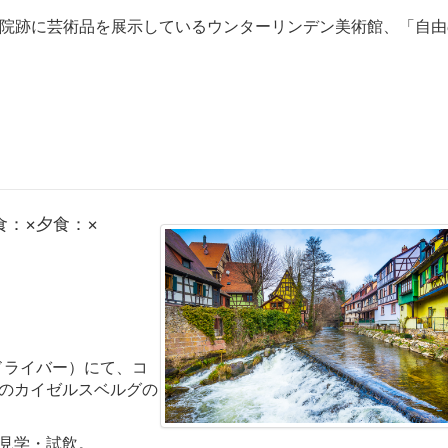
道院跡に芸術品を展示しているウンターリンデン美術館、「自
食：×夕食：×
ドライバー）にて、コ
のカイゼルスベルグの
見学・試飲。