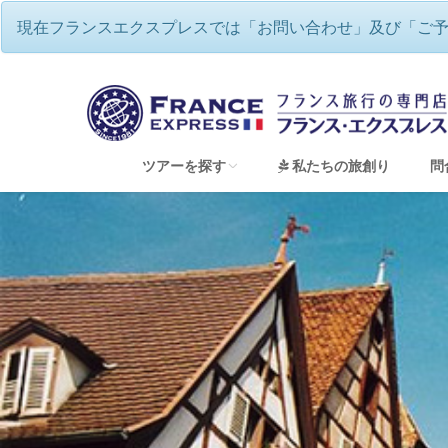
現在フランスエクスプレスでは「お問い合わせ」及び「ご
フランスエクスプレス
/
童話の世界の
ツアーを探す
私たちの旅創り
問
すべてのツアーを見る
フランスワインツアー・ワイナリー巡り
フランスハネムーン（新婚旅行）＆ウェディン
フランス地方巡り 専用車チャーターツアー
童話の世界のような美しい街並み アルザス
ゆったり、優雅にフランス・リバークルーズ