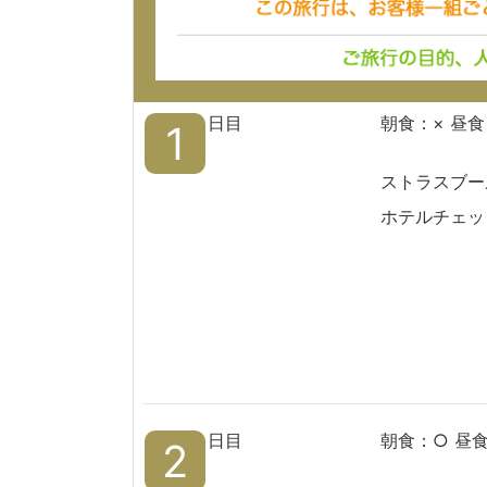
日目
朝食：× 昼食
1
ストラスブー
ホテルチェッ
日目
朝食：○ 昼
2