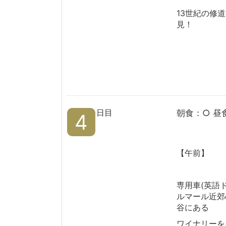
13世紀の修
見！
日目
朝食：○ 昼
4
【午前】
専用車(英語
ルマール近郊
谷にある
ワイナリーを