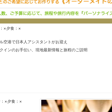
：×夕食：×
ル空港で日本人アシスタントがお迎え
クインのお手伝い、現地最新情報と旅程のご説明
食：×夕食：×