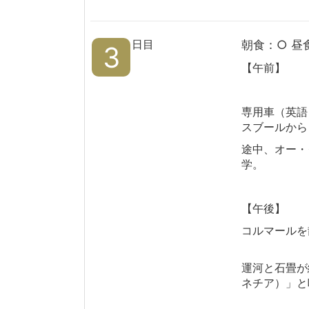
日目
朝食：○ 昼
3
【午前】
専用車（英語
スブールから
途中、オー・
学。
【午後】
コルマールを
運河と石畳が
ネチア）」と