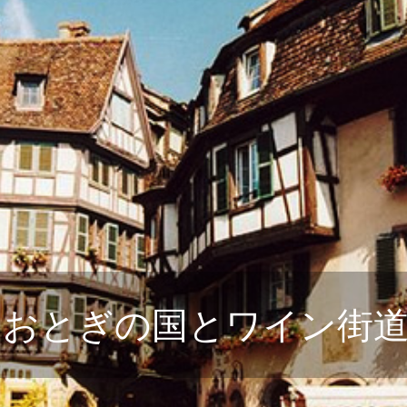
癒し旅
ショー）
おとぎの国とワイン街道