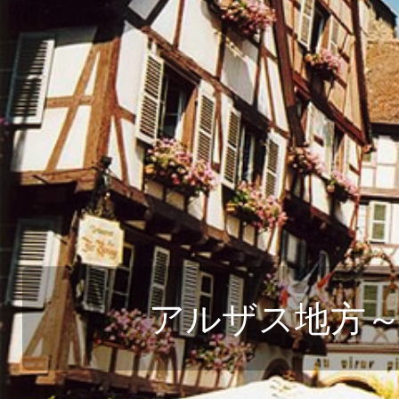
ルレ・エ・シャトーに泊まる フランス極上の
フランスの最も美しい村を巡る旅
航空宇宙関連ツアー（エアバス工場見学・航空
フランスde習い事
コルシカ島 地中海に浮かぶフランスの秘境
自分で創る旅
(完全オーダーメイド旅)
アルザス地方～