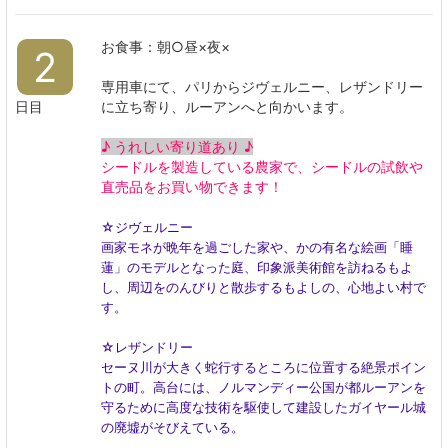
お食事：朝○昼×夜×
2
専用車にて、パリからジヴェルニー、レザンドリー
日目
に立ち寄り、ルーアンへと向かいます。
♪ うれしい寄り道あり ♪
シードルを製造している農家で、シードルの試飲や
直売品をお買い物できます！
☆ジヴェルニー
画家モネが晩年を過ごした家や、かの有名な絵画「睡
蓮」のモデルとなった庭、印象派美術館を訪ねるもよ
し、周辺をのんびりと散歩するもよしの、心地よい村で
す。
☆レザンドリー
セーヌ川が大きく蛇行するところに位置する絶景ポイン
トの町。高台には、ノルマンディー公国が都ルーアンを
守るために高度な技術を駆使して建設したガイヤール城
の廃墟がそびえている。