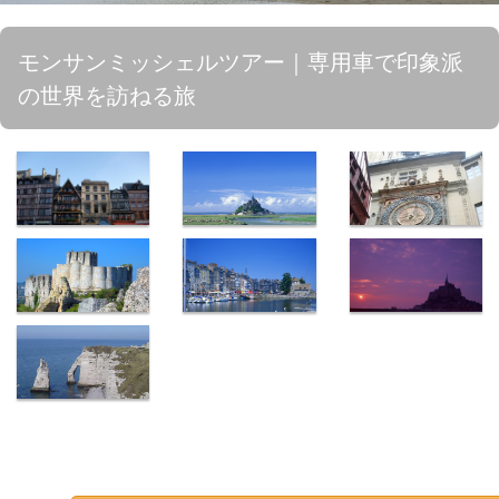
モンサンミッシェルツアー｜専用車で印象派
の世界を訪ねる旅
ルーアンのマ
モンサンミッ
ルーアンの大
ルシェ広場
シェル
時計
レザンドリー
オンフルール
夕刻のモンサ
の港
ンミッシェル
エトルタ