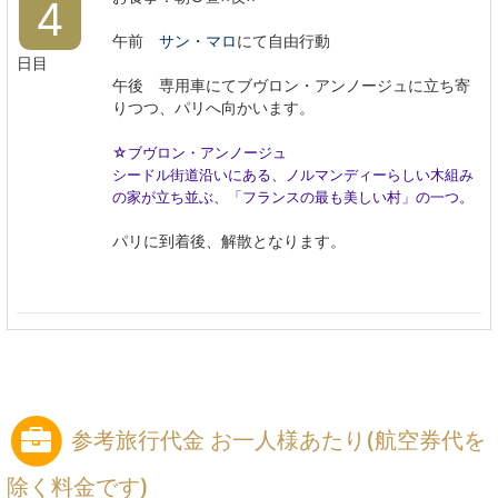
4
午前
サン・マロ
にて自由行動
日目
午後 専用車にてブヴロン・アンノージュに立ち寄
りつつ、パリへ向かいます。
☆ブヴロン・アンノージュ
シードル街道沿いにある、ノルマンディーらしい木組み
の家が立ち並ぶ、「フランスの最も美しい村」の一つ。
パリに到着後、解散となります。
参考旅行代金 お一人様あたり(航空券代を
除く料金です)