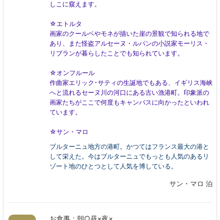
しこに窺えます。
☆エトルタ
画家のクールベやモネが描いた崖の景観で知られる地で
あり、また怪盗アルセーヌ・ルパンの小説家モーリス・
リブランが暮らしたことでも知られています。
☆オンフルール
作曲家エリック･サティの生誕地でもある、
イギリス海峡
へと流れるセーヌ川の河口にある古い漁港町。印象派の
画家たちがここで何度もキャンバスに向かったといわれ
ています。
☆
サン・マロ
ブルターニュ地方の港町。
かつてはフランス最大の港と
して栄えた。今はブルターニュでもっとも人気のあるリ
ゾート地のひとつとして人気を博している。
サン・マロ 泊
お食事：朝○昼×夜×