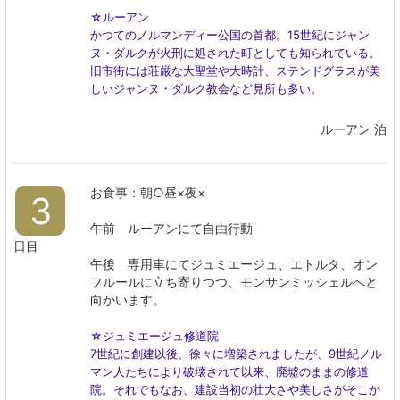
☆ルーアン
かつてのノルマンディー公国の首都。15世紀にジャン
ヌ・ダルクが火刑に処された町としても知られている。
旧市街には荘厳な大聖堂や大時計、ステンドグラスが美
しいジャンヌ・ダルク教会など見所も多い。
ルーアン 泊
お食事：朝○昼×夜×
3
午前 ルーアンにて自由行動
日目
午後 専用車にてジュミエージュ、エトルタ、オン
フルールに立ち寄りつつ、モンサンミッシェルへと
向かいます。
☆ジュミエージュ修道院
7世紀に創建以後、徐々に増築されましたが、9世紀ノル
マン人たちにより破壊されて以来、廃墟のままの修道
院。それでもなお、建設当初の壮大さや美しさがそこか