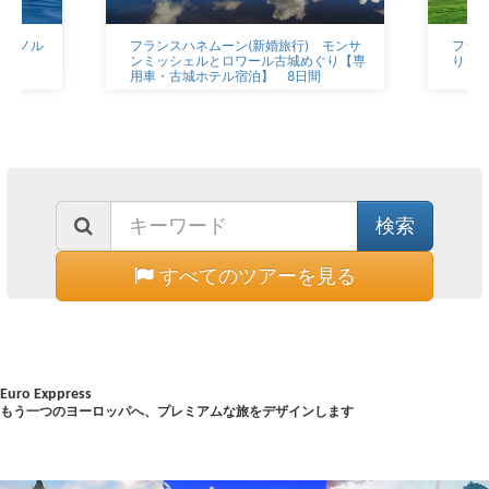
く｜ノル
フランスハネムーン(新婚旅行) モンサ
フラ
ンミッシェルとロワール古城めぐり【専
り （
用車・古城ホテル宿泊】 8日間
すべてのツアーを見る
Euro Exppress
もう一つのヨーロッパへ、プレミアムな旅をデザインします