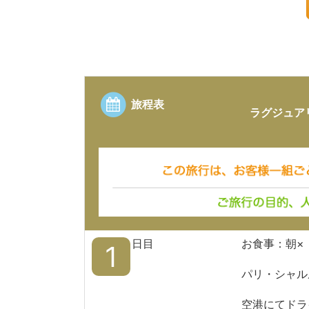
旅程表
ラグジュア
日目
お食事：朝×
1
パリ・シャル
空港にてドラ