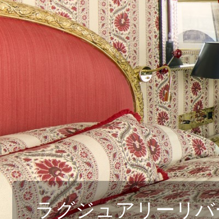
ルレ・エ・シャトーに泊まる フランス極上の
フランスの最も美しい村を巡る旅
航空宇宙関連ツアー（エアバス工場見学・航空
フランスde習い事
コルシカ島 地中海に浮かぶフランスの秘境
自分で創る旅
(完全オーダーメイド旅)
ラグジュアリーリバ