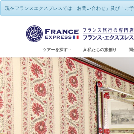
現在フランスエクスプレスでは「お問い合わせ」及び「ご
フランスエクスプレス
/
ゆったり、優
ツアーを探す
私たちの旅創り
問
すべてのツアーを見る
フランスワインツアー・ワイナリー巡り
フランスハネムーン（新婚旅行）＆ウェディン
フランス地方巡り 専用車チャーターツアー
童話の世界のような美しい街並み アルザス
ゆったり、優雅にフランス・リバークルーズ