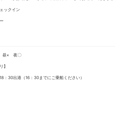
ェックイン
ー
 昼× 夜〇
リ】
18：30出港（16：30までにご乗船ください）