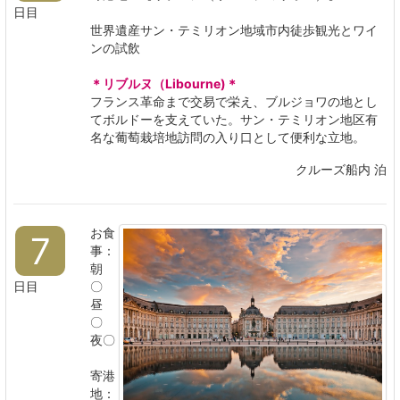
日目
世界遺産サン・テミリオン地域市内徒歩観光とワイ
ンの試飲
＊リブルヌ（Libourne)＊
フランス革命まで交易で栄え、ブルジョワの地とし
てボルドーを支えていた。サン・テミリオン地区有
名な葡萄栽培地訪問の入り口として便利な立地。
クルーズ船内 泊
お食
7
事：
朝
日目
〇
昼
〇
夜〇
寄港
地：