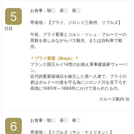
お食事：朝〇 昼〇 夜〇
5
寄港地：【ブライ、ジロンド三角州、リブルヌ】
日目
午前、ブライ要塞とコルン・ツシュ・フルーリーの
景観を楽しみながらバス観光、または自転車で観
光。
＊ブライ要塞（Blaye）＊
フランス国王ルイ14世のお抱え軍事建築家ヴォーバ
ン。
近代的要塞築城法を確立した第一人者で、ブライの
砦はボルドーの港を守る為にジロンド川を見下ろす
高地に1685年～1689年にかけて造られたもの。
クルーズ船内 泊
お食事：朝〇 昼〇 夜〇
6
寄港地：【リブルヌ（サン・テミリオン）】