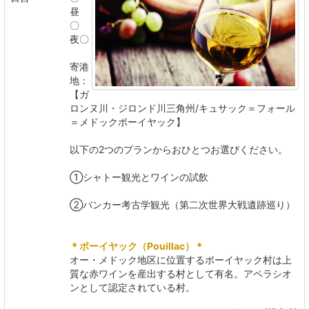
昼
〇
夜〇
寄港
地：
【ガ
ロンヌ川・ジロンド川三角州/キュサック＝フォール
＝メドックポーイヤック】
以下の2つのプランからおひとつお選びください。
①シャトー観光とワインの試飲
②バンカー考古学観光（第二次世界大戦遺跡巡り）
＊ポーイヤック（Pouillac）＊
オー・メドック地区に位置するポーイヤック村は上
質な赤ワインを産出する村として有名。アペラシオ
ンとして認定されている村。