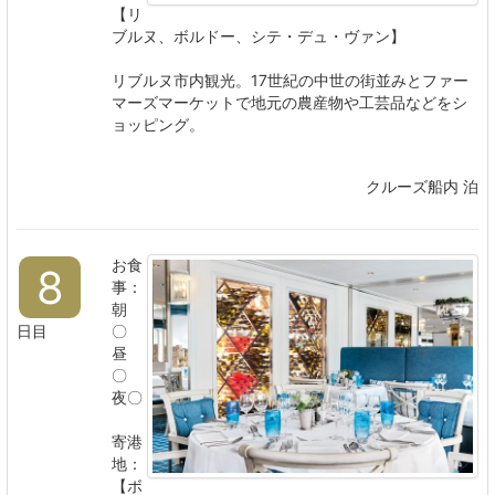
【リ
ブルヌ、ボルドー、シテ・デュ・ヴァン
】
リブルヌ市内観光。17世紀の中世の街並みとファー
マーズマーケットで地元の農産物や工芸品などをシ
ョッピング。
クルーズ船内 泊
お食
8
事：
朝
日目
〇
昼
〇
夜〇
寄港
地：
【ボ