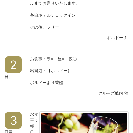
ルまでお送りいたします。
各自ホテルチェックイン
その後、フリー
ボルドー 泊
お食事：朝× 昼× 夜〇
2
出発港：【ボルドー】
日目
ボルドーより乗船
クルーズ船内 泊
お食
3
事：
朝
日目
〇