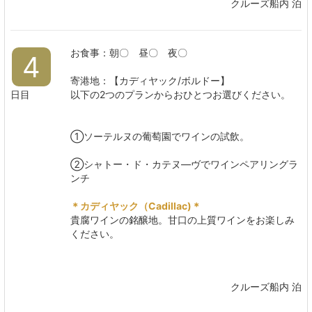
クルーズ船内 泊
お食事：朝〇 昼〇 夜〇
4
寄港地：【カディヤック/ボルドー】
日目
以下の2つのプランからおひとつお選びください。
①ソーテルヌの葡萄園でワインの試飲。
②シャトー・ド・カテヌ―ヴでワインペアリングラ
ンチ
＊カディヤック（Cadillac)＊
貴腐ワインの銘醸地。甘口の上質ワインをお楽しみ
ください。
クルーズ船内 泊