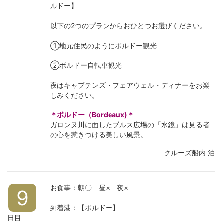
ルドー】
以下の2つのプランからおひとつお選びください。
①地元住民のようにボルドー観光
②ボルドー自転車観光
夜はキャプテンズ・フェアウェル・ディナーをお楽
しみください。
＊ボルドー（Bordeaux)＊
ガロンヌ川に面したブルス広場の「水鏡」は見る者
の心を惹きつける美しい風景。
クルーズ船内 泊
お食事：朝〇 昼× 夜×
9
到着港：【ボルドー】
日目