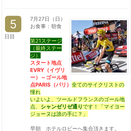
7月27日（日）
5
お食事：朝食
日目
第21ステージ
（最終ステー
ジ）
スタート地点
EVRY（イヴリ
ー）～ゴール地
点PARIS（パリ）
全てのサイクリストの
憧れ
いよいよ、ツールドフランスのゴール地
点、
シャンゼリゼ通り
です！「マイヨー
ジョーヌは誰の手に？」
早朝 ホテルロビーへ集合頂きます。