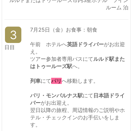
ルルドまたはトゥールーズ市内3星ホテル ツイン
ルーム 泊
7月25日（金）お食事：朝食
3
午前 ホテルへ
英語ドライバー
がお出迎
日目
え。
ツアー参加者専用バスにて
ルルド駅また
はトゥールーズ駅
へ。
列車
にて
パリ
へ移動します。
パリ・モンパルナス駅
にて
日本語ドライ
バー
がお出迎え。
翌日以降の旅程、周辺情報のご説明やホ
テル・チェックインのお手伝いをしま
す。