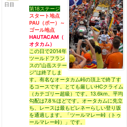
日目
第18ステージ
スタート地点
PAU（ポー）～
ゴール地点
HAUTACAM（
オタカム）
この日で2014年
ツールドフラン
スの”山岳ステー
ジ”は終了しま
す。有名なオータカム峠の頂上で終了す
るコースです。とても厳しいHCクライム
（カテゴリー超級）です。13.6km、平均
勾配は7.8％ほどです。オータカムに先立
ち、レースは最もピレネーらしい登り坂
を通過します。「ツールマレー峠（トゥ
ールマレー峠）」です。