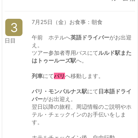
7月25日（金）お食事：朝食
3
午前 ホテルへ
英語ドライバー
がお出迎
日目
え。
ツアー参加者専用バスにて
ルルド駅また
はトゥールーズ駅
へ。
列車
にて
パリ
へ移動します。
パリ・モンパルナス駅
にて
日本語ドライ
バー
がお出迎え。
翌日以降の旅程、周辺情報のご説明やホ
テル・チェックインのお手伝いをしま
す。
ホテルチェックイン後 自由行動