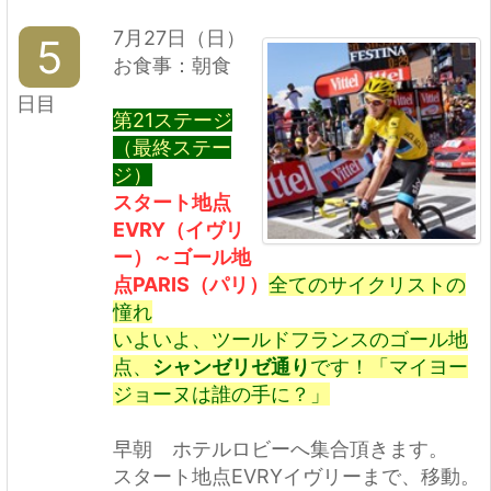
7月27日（日）
5
お食事：朝食
日目
第21ステージ
（最終ステー
ジ）
スタート地点
EVRY（イヴリ
ー）～ゴール地
点PARIS（パリ）
全てのサイクリストの
憧れ
いよいよ、ツールドフランスのゴール地
点、
シャンゼリゼ通り
です！「マイヨー
ジョーヌは誰の手に？」
早朝 ホテルロビーへ集合頂きます。
スタート地点EVRYイヴリーまで、移動。