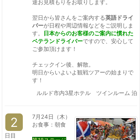
途お見積もりをお取りします。
翌日から皆さんをご案内する
英語ドライ
バー
が日程や周辺情報などをご説明しま
す。
日本からのお客様のご案内に慣れた
ベテランドライバー
ですので、安心して
ご参加頂けます！
チェックイン後、解散。
明日からいよいよ観戦ツアーの始まりで
す！
ルルド市内3星ホテル ツインルーム 泊
7月24日（木）
2
お食事：朝食
日目