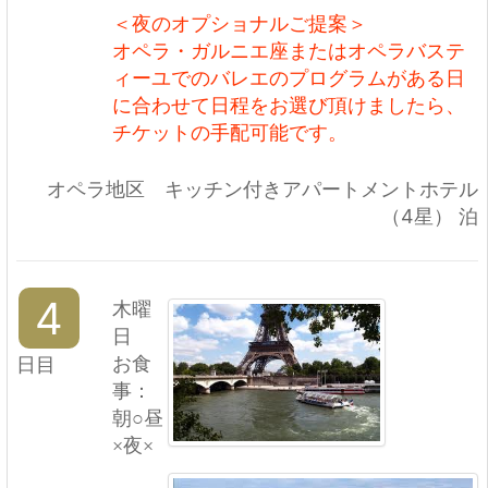
＜夜のオプショナルご提案＞
オペラ・ガルニエ座またはオペラバステ
ィーユでのバレエのプログラムがある日
に合わせて日程をお選び頂けましたら、
チケットの手配可能です。
オペラ地区 キッチン付きアパートメントホテル
（4星） 泊
4
木曜
日
日目
お食
事：
朝○昼
×夜×