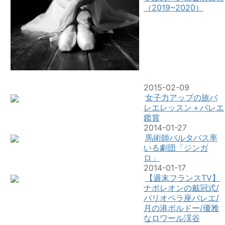
（2019~2020）
2015-02-09
女子力アップの旅バ
レエレッスン＋バレエ
鑑賞
2014-01-27
馬術師バルタバス率
いる劇団「ジンガ
ロ」
2014-01-17
【週末フランスTV】
ナポレオンの戴冠式/
パリオペラ座バレエ/
月の港ボルドー/優雅
なロワール渓谷