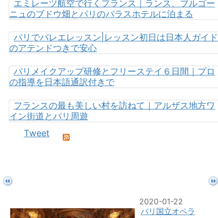
エミレーツ航空で行くフランス｜ランス、ブルゴー
ニュのブドウ畑とパリのパラスホテルに泊まる
パリでバレエレッスン|レッスン初日は日本人ガイド
のアテンドつきで安心
パリメイクアップ研修とフリーステイ６日間｜プロ
の指導を日本語通訳付きで
フランスの最も美しい村を訪ねて｜アルザス地方ワ
イン街道とパリ周遊
Tweet
2020-01-22
パリ国立オペラ