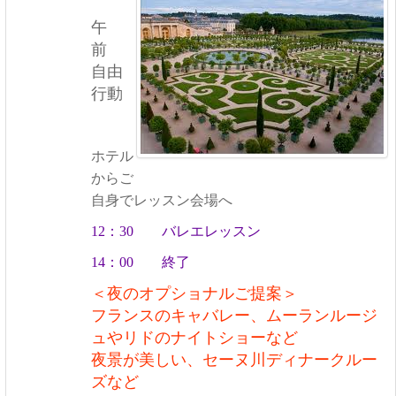
午
前
自由
行動
ホテル
からご
自身でレッスン会場へ
12：30 バレエレッスン
14：00 終了
＜夜のオプショナルご提案＞
フランスのキャバレー、ムーランルージ
ュやリドのナイトショーなど
夜景が美しい、セーヌ川ディナークルー
ズなど