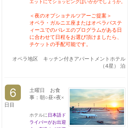
エットにてショッピングはいかがでしょうか。
＜夜のオプショナルツアーご提案＞
オペラ・ガルニエ座またはオペラバステ
ィーユでのバレエのプログラムがある日
に合わせて日程をお選び頂けましたら、
チケットの手配可能です。
オペラ地区 キッチン付きアパートメントホテル
（4星） 泊
6
土曜日 お食
事：朝○昼×夜×
日目
ホテルに
日本語ド
ライバーがお出迎