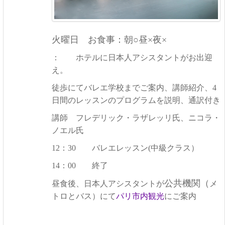
火曜日 お食事：朝○昼×夜×
： ホテルに日本人アシスタントがお出迎
え。
徒歩にて
バレエ学校までご案内、講師紹介、4
日間のレッスンの
プログラムを説明、通訳付き
講師 フレデリック・ラザレッリ氏、ニコラ・
ノエル氏
12：30 バレエレッスン(中級クラス）
14：00 終了
公共機関（
昼食後、
日本人アシスタントが
メ
トロとバス）にて
パリ市内観光
にご案内