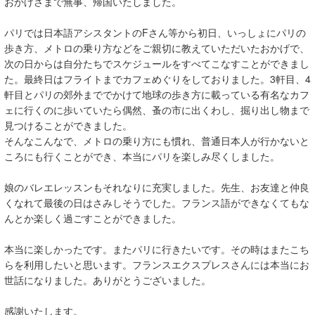
おかげさまで無事、帰国いたしました。
パリでは日本語アシスタントのFさん等から初日、いっしょにパリの
歩き方、メトロの乗り方などをご親切に教えていただいたおかげで、
次の日からは自分たちでスケジュールをすべてこなすことができまし
た。最終日はフライトまでカフェめぐりをしておりました。3軒目、4
軒目とパリの郊外まででかけて地球の歩き方に載っている有名なカフ
ェに行くのに歩いていたら偶然、蚤の市に出くわし、掘り出し物まで
見つけることができました。
そんなこんなで、メトロの乗り方にも慣れ、普通日本人が行かないと
ころにも行くことができ、本当にパリを楽しみ尽くしました。
娘のバレエレッスンもそれなりに充実しました。先生、お友達と仲良
くなれて最後の日はさみしそうでした。フランス語ができなくてもな
んとか楽しく過ごすことができました。
本当に楽しかったです。またパリに行きたいです。その時はまたこち
らを利用したいと思います。フランスエクスプレスさんには本当にお
世話になりました。ありがとうございました。
感謝いたします。