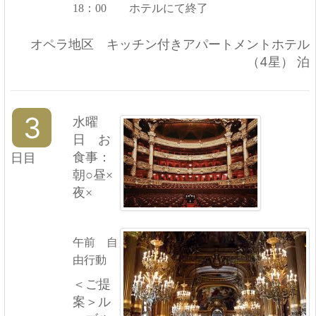
18：00 ホテルにて終了
オペラ地区 キッチン付きアパートメントホテル
（4星） 泊
3
水曜
日 お
日目
食事：
朝○昼×
夜×
午前 自
由行動
＜ご提
案＞ル