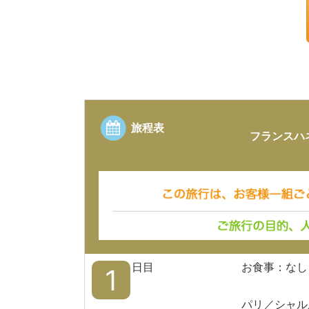
旅程表
フランスハ
日目
お食事：なし
1
パリ／シャル