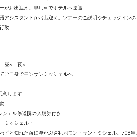
ーがお出迎え。
専用車
でホテルへ送迎
語アシスタントがお出迎え。
ツアーのご説明やチェックインの
行動
 昼× 夜×
てご自身でモンサンミッシェルへ
用意します
動
ッシェル修道院の入場券付き
・ミッシェル＊
わずと知れた海に浮かぶ巡礼地モン・サン・ミシェル。708