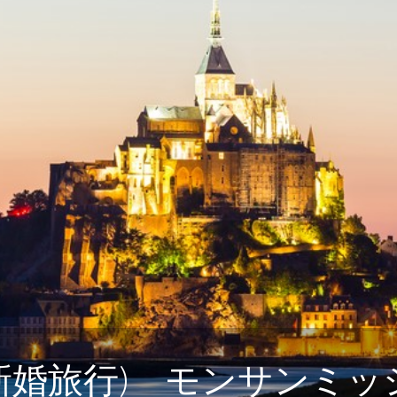
癒し旅
ショー）
新婚旅行) モンサンミ