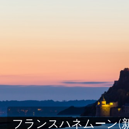
ルレ・エ・シャトーに泊まる フランス極上の
フランスの最も美しい村を巡る旅
航空宇宙関連ツアー（エアバス工場見学・航空
フランスde習い事
コルシカ島 地中海に浮かぶフランスの秘境
自分で創る旅
(完全オーダーメイド旅)
フランスハネムーン(