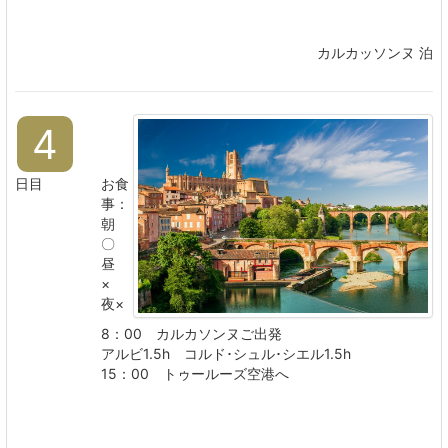
カルカッソンヌ 泊
4
日目
お食
事：
朝
〇
昼
×
夜×
8：00 カルカソンヌご出発
アルビ1.5h コルド･シュル･シエル1.5h
15：00 トゥールーズ空港へ