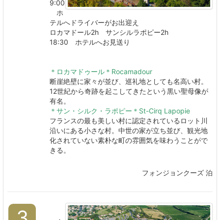
9:00
ホ
テルへドライバーがお出迎え
ロカマドール2h サンシルラポピー2h
18:30 ホテルへお見送り
＊ロカマドゥール＊Rocamadour
断崖絶壁に家々が並び、巡礼地としても名高い村。
12世紀から奇跡を起こしてきたという黒い聖母像が
有名。
＊サン・シルク・ラポピー＊St-Cirq Lapopie
フランスの最も美しい村に認定されているロット川
沿いにある小さな村。中世の家が立ち並び、観光地
化されていない素朴な町の雰囲気を味わうことがで
きる。
フォンジョンクーズ 泊
3