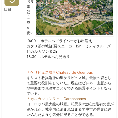
お食
事：
日目
朝
〇
昼
×
夜×
9:00 ホテルへドライバーがお出迎え
カタリ派の城跡(要スニーカー)2h ミディクルーズ
1hカルカソンヌ2h
18:30 ホテルへお見送り
＊ケリビュス城＊Chateau de Queribus
キリスト教異端派の里ケリビュス城。最後の砦とし
て重要な役割をしていた。現在はピレネー山脈から
地中海まで見渡すことができる絶景ポイントとなっ
ている。
＊カルカッソンヌ＊ Carcasonnes
ヨーロッパ最大級の城塞。紀元前3世紀に最初の砦が
築かれた。城塞内に泊まればまるで中世の世界に迷
い込んだような気分に浸ることができる。