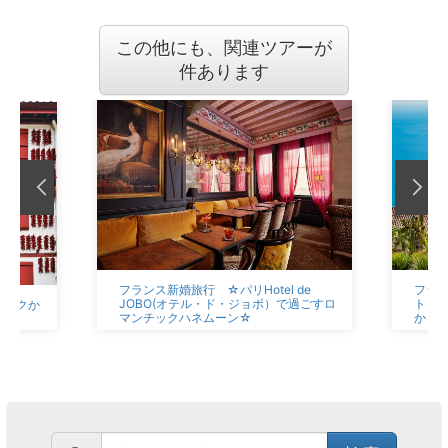
この他にも、関連ツアーが
件あります
フランス新婚旅行 ☆パリHotel de
フラン
JOBO(オテル・ド・ジョボ）で過ごすロ
ト・
バスクか
マンチックハネムーン☆
かり
の旅