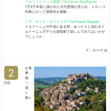
＊ルフィニャック洞窟＊Grotte de Rouffignac
1万3千年前に描かれた古代壁画が見られ、トロッコ
列車にのって洞窟内を移動。
＊ラ・ロック・ガジャック＊La Roque-Gageac
ドルドーニュ川中流にある村。ゆったりと流れるド
ルドーニュ川下りを遊覧船で楽しんでみてはいかが
でしょうか。
ラ・カーヴ 泊
お食
2
事：
朝
日目
〇
昼
×
夜×