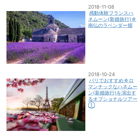
2018-11-08
感動体験フランスハ
ネムーン(新婚旅行)☆
南仏のラベンダー畑
2018-10-24
パリでおすすめ☆ロ
マンチックなハネムー
ン(新婚旅行)を演出す
るオプショナルツアー
①