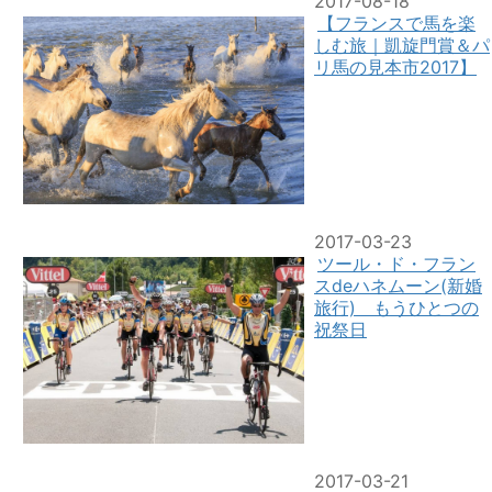
2017-08-18
【フランスで馬を楽
しむ旅｜凱旋門賞＆パ
リ馬の見本市2017】
2017-03-23
ツール・ド・フラン
スdeハネムーン(新婚
旅行) もうひとつの
祝祭日
2017-03-21