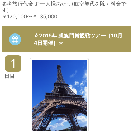
参考旅行代金 お一人様あたり(航空券代を除く料金で
す)
￥120,000
〜
￥135,000
☆2015年 凱旋門賞観戦ツアー［10月
4日開催］☆
1
日目