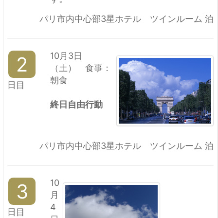
パリ市内中心部3星ホテル ツインルーム 泊
10月3日
2
（土） 食事：
朝食
日目
終日自由行動
パリ市内中心部3星ホテル ツインルーム 泊
10
3
月
4
日目