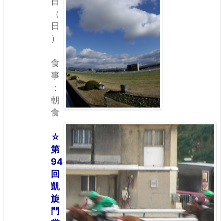
日
（
日
）
食
事
：
朝
食
☆
第
94
回
凱
旋
門