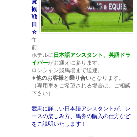
賞
観
戦
日
☆
午
前
ホテルに
日本語アシスタント、英語ドラ
イバー
がお迎えに参ります。
ロンシャン競馬場まで送迎。
※他のお客様と乗り合い
となります。
（専用車をご希望される場合は、ご相談
下さい）
競馬に詳しい日本語アシスタントが、レ
ースの楽しみ方、馬券の購入の仕方など
をご説明いたします！