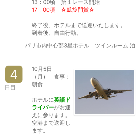
13：00頃 第１レース開始
17：00頃 ☆凱旋門賞☆
終了後、ホテルまで送迎いたします。
到着後、自由行動。
パリ市内中心部3星ホテル ツインルーム 泊
10月5日
4
（月） 食事：
朝食
日目
ホテルに
英語
ド
ライバー
がお迎
えに参ります。
空港まで送迎し
ます。