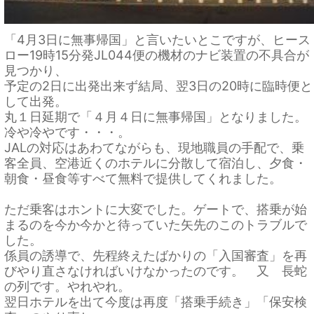
「4月3日に無事帰国」と言いたいとこですが、ヒース
ロー19時15分発JL044便の機材のナビ装置の不具合が
見つかり、
予定の2日に出発出来ず結局、翌3日の20時に臨時便と
して出発。
丸１日延期で「４月４日に無事帰国」となりました。
冷や冷やです・・・。
JALの対応はあわてながらも、現地職員の手配で、乗
客全員、空港近くのホテルに分散して宿泊し、夕食・
朝食・昼食等すべて無料で提供してくれました。
ただ乗客はホントに大変でした。ゲートで、搭乗が始
まるのを今か今かと待っていた矢先のこのトラブルで
した。
係員の誘導で、先程終えたばかりの「入国審査」を再
びやり直さなければいけなかったのです。 又 長蛇
の列です。やれやれ。
翌日ホテルを出て今度は再度「搭乗手続き」「保安検