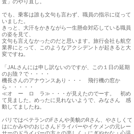
査」のやり直し。
でも、乗客は誰も文句も言わず、職員の指示に従って
いました。
きっと、大汗をかきながら一生懸命対応している職員
の姿を見て、
文句も言えなかったのだと思います。旅行会社も航空
業界にとって、このようなアクシデントが起きると大
変ですね。
「JALさんには申し訳ないのですが、この１日の延期
のお陰？で・・・・
機長さんのアナウンスあり・・・ 飛行機の窓か
ら・・・・・
≪オ ー ロ ラ≫・・・が見えたのでーす。 初め
て見ました。めったに見れないようで、みなさん 感
動してましたね。
パリではベテランのFさんや美貌のRさん、やさしくて
はにかみやのおじさんドライバーやイケメンの元レー
サーのドライバーの方々の楽しく・にぎやかな・心温