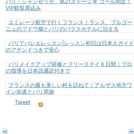
パリ・シャンゼリゼ 第21ステージ☆ ゴール間近！
VIP観覧席込み
エミレーツ航空で行くフランス｜ランス、ブルゴー
ニュのブドウ畑とパリのパラスホテルに泊まる
パリでバレエレッスン|レッスン初日は日本人ガイド
のアテンドつきで安心
パリメイクアップ研修とフリーステイ６日間｜プロ
の指導を日本語通訳付きで
フランスの最も美しい村を訪ねて｜アルザス地方ワ
イン街道とパリ周遊
Tweet