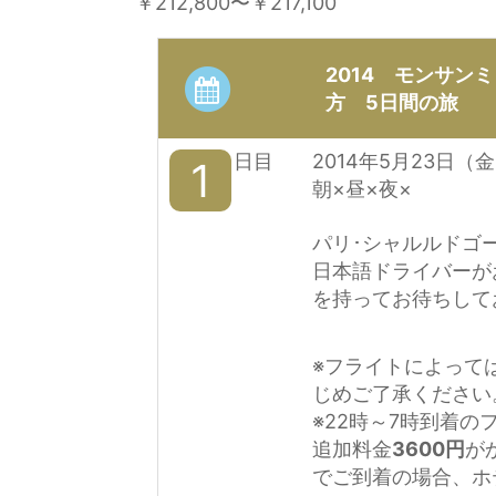
￥212,800
〜
￥217,100
2014 モンサン
方 5日間の旅
日目
2014年5月23日（
1
朝×昼×夜×
パリ･シャルルドゴ
日本語ドライバーが
を持ってお待ちして
※フライトによって
じめご了承ください
※22時～7時到着
追加料金
3600円
が
でご到着の場合、ホ