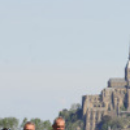
ルレ・エ・シャトーに泊まる フランス極上の
フランスの最も美しい村を巡る旅
航空宇宙関連ツアー（エアバス工場見学・航空
フランスde習い事
コルシカ島 地中海に浮かぶフランスの秘境
自分で創る旅
(完全オーダーメイド旅)