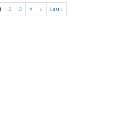
1
2
3
4
>
Last ›