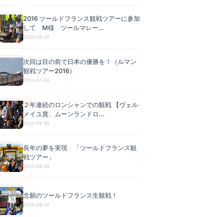
2016 ツールドフランス観戦ツアーに参加
して M様 ツールマレー...
2016-08-10
次回は目の前で日本の優勝を！（ルマン
観戦ツアー2016）
2016-07-06
２年連続のロンシャンでの観戦 【ヴェル
メイユ賞、ムーンランドロ...
2015-09-30
長年の夢を実現 「ツールドフランス観
戦ツアー」
2015-08-28
念願のツールドフランス生観戦！
2015-08-14