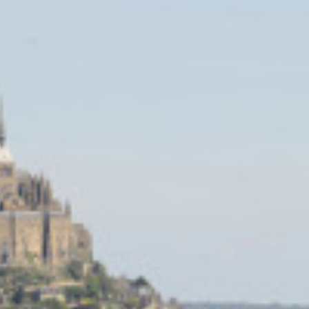
癒し旅
ショー）