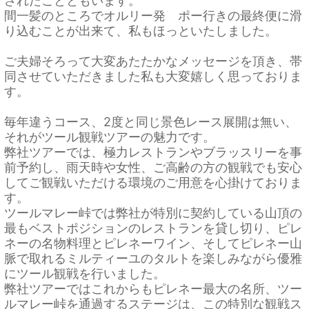
されたことともいます。
間一髪のところでオルリー発 ポー行きの最終便に滑
り込むことが出来て、私もほっといたしました。
ご夫婦そろって大変あたたかなメッセージを頂き、帯
同させていただきました私も大変嬉しく思っておりま
す。
毎年違うコース、2度と同じ景色レース展開は無い、
それがツール観戦ツアーの魅力です。
弊社ツアーでは、極力レストランやブラッスリーを事
前予約し、雨天時や女性、ご高齢の方の観戦でも安心
してご観戦いただける環境のご用意を心掛けておりま
す。
ツールマレー峠では弊社が特別に契約している山頂の
最もベストポジションのレストランを貸し切り、ピレ
ネーの名物料理とピレネーワイン、そしてピレネー山
脈で取れるミルティーユのタルトを楽しみながら優雅
にツール観戦を行いました。
弊社ツアーではこれからもピレネー最大の名所、ツー
ルマレー峠を通過するステージは、この特別な観戦ス