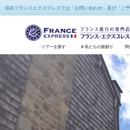
現在フランスエクスプレスでは「お問い合わせ」及び「ご
ツアーを探す
私たちの旅創り
問
すべてのツアーを見る
フランスワインツアー・ワイナリー巡り
フランスハネムーン（新婚旅行）＆ウェディン
フランス地方巡り 専用車チャーターツアー
童話の世界のような美しい街並み アルザス
ゆったり、優雅にフランス・リバークルーズ