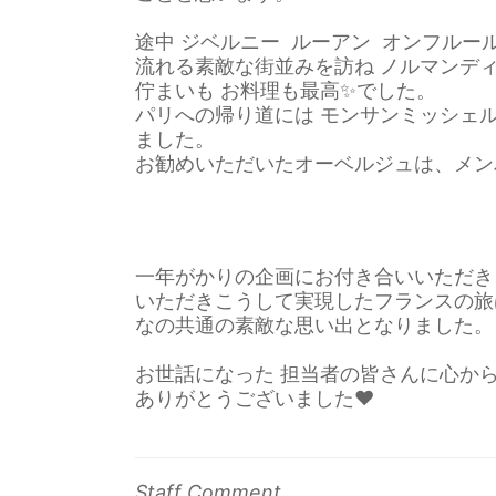
途中 ジベルニー ルーアン オンフル
流れる素
敵な街並みを訪ね ノルマンディ
佇まいも お料理も最高✨でした。
パリへの帰り道には モンサンミッシェ
ま
した。
お勧めいただいたオーベルジュは、メン
一年がかりの企画にお付き合いいただき
いただきこうして実現し
たフランスの旅
なの共通の素敵な思い出となりました。
お世話になった 担当者の皆さんに心か
ありがとうございました❤️
Staff Comment