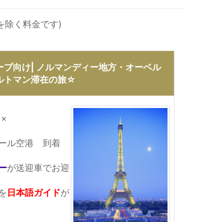
を除く料金です)
ープ向け| ノルマンディー地方・オーベル
ルトマン滞在の旅☆
×
ール空港 到着
ー
が送迎車でお迎
を
日本語ガイド
が