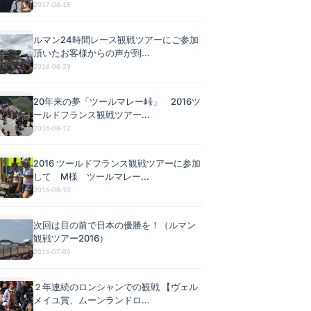
2017-06-15
ルマン24時間レース観戦ツアーにご参加
頂いたお客様からの声が到...
2016-08-29
20年来の夢「ツールマレー峠」 2016ツ
ールドフランス観戦ツアー...
2016-08-12
2016 ツールドフランス観戦ツアーに参加
して M様 ツールマレー...
2016-08-10
次回は目の前で日本の優勝を！（ルマン
観戦ツアー2016）
2016-07-06
２年連続のロンシャンでの観戦 【ヴェル
メイユ賞、ムーンランドロ...