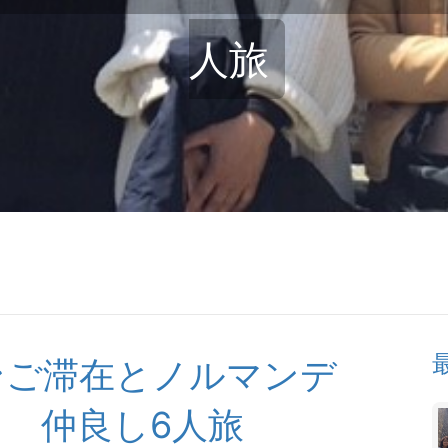
人旅
ンご滞在とノルマンデ
 仲良し6人旅