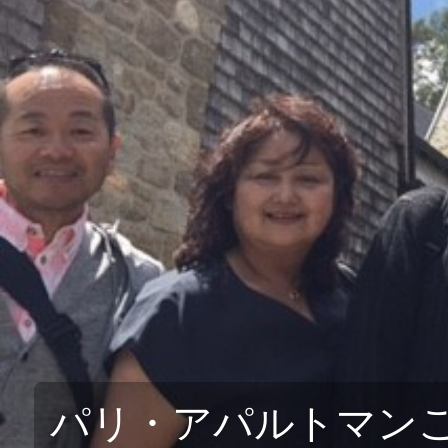
ルレ・エ・シャトーに泊まる フランス極上の
フランスの最も美しい村を巡る旅
航空宇宙関連ツアー（エアバス工場見学・航空
フランスde習い事
コルシカ島 地中海に浮かぶフランスの秘境
自分で創る旅
(完全オーダーメイド旅)
パリ・アパルトマン