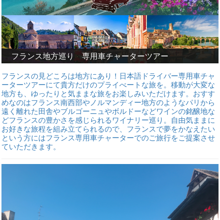
フランス地方巡り 専用車チャーターツアー
フランスの見どころは地方にあり！日本語ドライバー専用車チャ
ーターツアーにて貴方だけのプライべートな旅を。移動が大変な
地方も、ゆったりと気ままな旅をお楽しみいただけます。おすす
めなのはフランス南西部やノルマンディー地方のようなパリから
遠く離れた田舎やブルゴーニュやボルドーなどワインの銘醸地な
どフランスの豊かさを感じられるワイナリー巡り。自由気ままに
お好きな旅程を組み立てられるので、フランスで夢をかなえたい
という方にはフランス専用車チャーターでのご旅行をご提案させ
ていただきます。