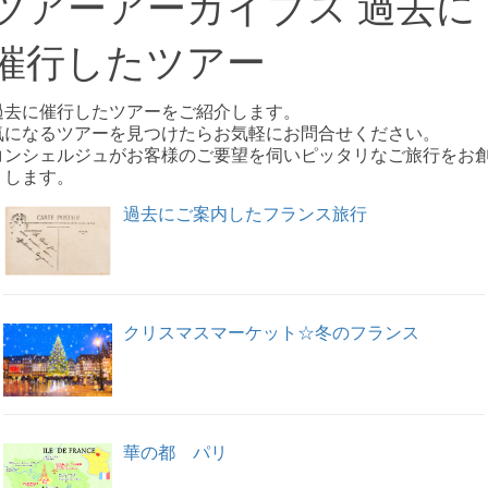
ツアーアーカイブス 過去に
催行したツアー
過去に催行したツアーをご紹介します。
気になるツアーを見つけたらお気軽にお問合せください。
コンシェルジュがお客様のご要望を伺いピッタリなご旅行をお
りします。
過去にご案内したフランス旅行
クリスマスマーケット☆冬のフランス
華の都 パリ