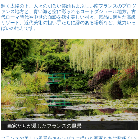
輝く太陽の下、人々の明るい笑顔もまぶしい南フランスのプロヴ
ァンス地方と、青い海と空に彩られるコートダジュール地方。古
代ローマ時代や中世の面影を残す美しい村々、気品に満ちた高級
リゾート、近代美術の担い手たちに縁のある場所など、魅力いっ
ぱいの地方です。
画家たちが愛したフランスの風景
フランスの美しい風景をキャンバスに描いた画家たちは数多くい