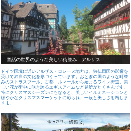
童話の世界のような美しい街並み アルザス
ドイツ国境に近いアルザス・ロレーヌ地方は、独仏両国の影響を
受けて独自の文化を形づくっています。おとぎの国のような町並
みのストラスブール、古都コルマールから始まるワイン街道、美
しい花が街中に咲き誇るエギスアイムなど見所がたくさんです。
特にクリスマスシーズンにもなると、美しいイルミネーションと
賑やかなクリスマスマーケットに彩られ、一段と美しさを増しま
すよ。