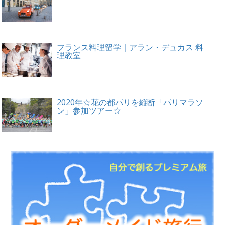
フランス料理留学｜アラン・デュカス 料
理教室
2020年☆花の都パリを縦断「パリマラソ
ン」参加ツアー☆