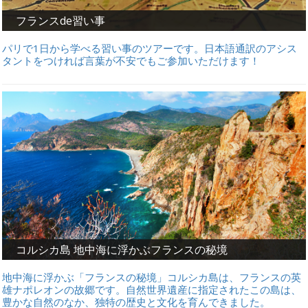
フランスde習い事
パリで1日から学べる習い事のツアーです。日本語通訳のアシス
タントをつければ言葉が不安でもご参加いただけます！
コルシカ島 地中海に浮かぶフランスの秘境
地中海に浮かぶ「フランスの秘境」コルシカ島は、フランスの英
雄ナポレオンの故郷です。自然世界遺産に指定されたこの島は、
豊かな自然のなか、独特の歴史と文化を育んできました。