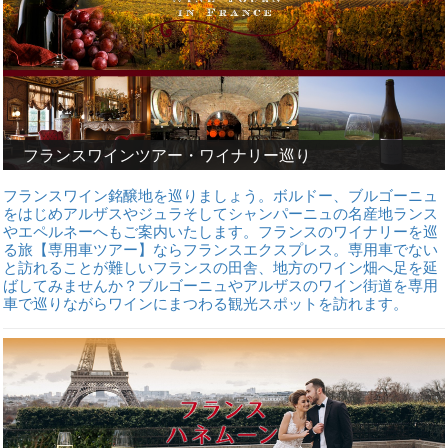
フランスワインツアー・ワイナリー巡り
フランスワイン銘醸地を巡りましょう。ボルドー、ブルゴーニュ
をはじめアルザスやジュラそしてシャンパーニュの名産地ランス
やエペルネーへもご案内いたします。フランスのワイナリーを巡
る旅【専用車ツアー】ならフランスエクスプレス。専用車でない
と訪れることが難しいフランスの田舎、地方のワイン畑へ足を延
ばしてみませんか？ブルゴーニュやアルザスのワイン街道を専用
車で巡りながらワインにまつわる観光スポットを訪れます。