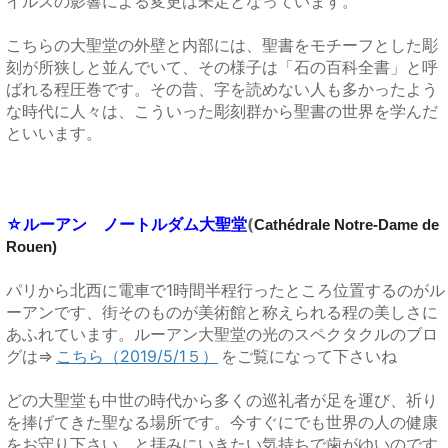
イルスの影響による変更は未定となっています。
こちらの大聖堂の外壁と内部には、聖書をモチーフとした彫
刻が所狭しと並んでいて、その様子は「石の百科全書」と呼
ばれる程圧巻です。その昔、字を読めない人も多かったよう
な時代に人々は、こういった彫刻群から聖書の世界を学んだ
といいます。
☆ルーアン ノートルダム大聖堂
(
Cathédrale Notre-Dame de
Rouen)
パリから北西に電車で1時間半程行ったところ位置するのがル
ーアンです、街そのものが美術館と称えられる程の美しさに
あふれています。
ルーアン大聖堂の光のスペクタクルのブロ
グは⇒
こちら（2019/5/1５）
をご覧になって下さいね
どの大聖堂も中世の時代から多くの巡礼者が足を運び、祈り
を捧げてきた聖なる場所です。今すぐにでも世界の人の健康
をお守り下さい、と拝みにいきたい気持ちで歯がゆいのです