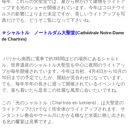
毎年、これらの大聖堂では、夏から秋かけて建物をライトア
ップする光のショーが開催されています。今年はコロナウイ
ルスの影響によりまだ未定ですが、美しいライトアップを写
真だけでも、どうぞご覧になって下さいね。
☆シャルトル ノートルダム大聖堂(
Cathédrale Notre-Dame
de Chartres)
パリから南西に電車で約1時間ほどの場所にあるシャルト
ル、世界遺産のシャルトル大聖堂を中心に夜間のライトアッ
プが毎年開催されています。今年は当初、4月4日から10月の
10日までの予定でしたが、開始が見合わせになっています。
でも、毎年半年の長きに渡って開催されているイベントなの
で、落ち着いたら是非この壮麗な風景に会いたいですね。
この「光のシャルトル（Chartres en lumiere)」は大聖堂の
ライトアップだけでなく街全体がライトアップされます。サ
ンタンドレ教会やウール川にかかる橋など水面に映し出され
る光の饗宴は見事ですよ。